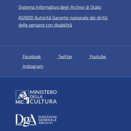
Sistema Informativo degli Archivi di Stato
AGNDD Autorità Garante nazionale dei diritti
delle persone con disabilità
si apre in una nuova scheda
si apre in una nuova scheda
si apre in u
Facebook
Twitter
Youtube
si apre in una nuova scheda
Instagram