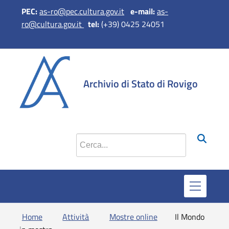
PEC:
as-ro@pec.cultura.gov.it
e-mail:
as-
ro@cultura.gov.it
tel:
(+39) 0425 24051
si apre in una nuova
si apre in una 
si apre in 
si apr
Archivio di Stato di Rovigo
Cerca nel sito
Home
Attività
Mostre online
Il Mondo