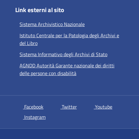
Link esterni al sito
Sistema Archivistico Nazionale
Istituto Centrale per la Patologia degli Archivi e
del Libro
Sistema Informativo degli Archivi di Stato
AGNDD Autorità Garante nazionale dei diritti
delle persone con disabilità
si apre in una nuova scheda
si apre in una nuova scheda
si apre in u
Facebook
Twitter
Youtube
si apre in una nuova scheda
Instagram