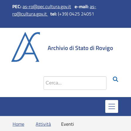
PEC:
as-ro@pec.cultura.gov.it
e-mail:
as-
ro@cultura.gov.it
tel:
(+39) 0425 24051
si apre in una nuova
si apre in una 
si apre in 
si apr
Archivio di Stato di Rovigo
Cerca nel sito
Home
Attività
Eventi