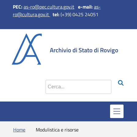
PEC:
as-ro@pec.cultura.gov.it
e-mail:
as-
ro@cultura.gov.it
tel:
(+39) 0425 24051
si apre in una nuova
si apre in una 
si apre in 
si apr
Archivio di Stato di Rovigo
Cerca nel sito
Home
Modulistica e risorse