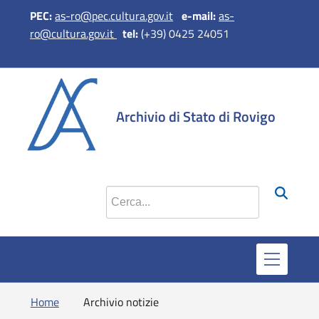
PEC:
as-ro@pec.cultura.gov.it
e-mail:
as-
ro@cultura.gov.it
tel:
(+39) 0425 24051
si apre in una nuova
si apre in una 
si apre in 
si apr
Archivio di Stato di Rovigo
Cerca nel sito
Home
Archivio notizie