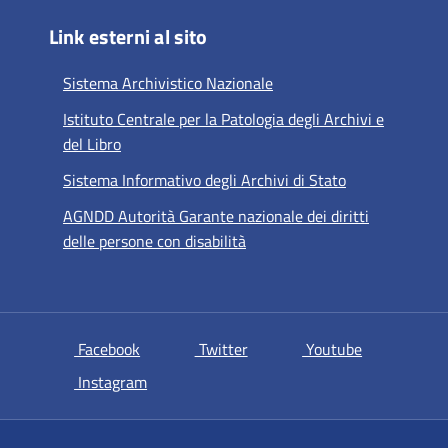
Link esterni al sito
Sistema Archivistico Nazionale
Istituto Centrale per la Patologia degli Archivi e
del Libro
Sistema Informativo degli Archivi di Stato
AGNDD Autorità Garante nazionale dei diritti
delle persone con disabilità
si apre in una nuova scheda
si apre in una nuova scheda
si apre in u
Facebook
Twitter
Youtube
si apre in una nuova scheda
Instagram