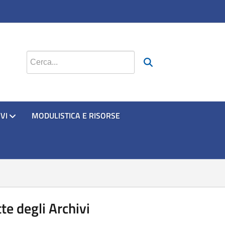
si apre in una nuova scheda
si apre in una nuova scheda
si apre in una nuova scheda
si apre in una nuova scheda
Cerca nel sito
VI
MODULISTICA E RISORSE
te degli Archivi