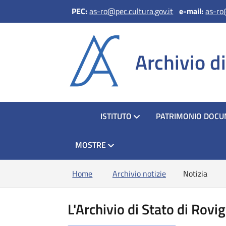
PEC:
as-ro@pec.cultura.gov.it
e-mail:
as-ro
Archivio d
HOME
ISTITUTO
PATRIMONIO DOCU
MOSTRE
Home
Archivio notizie
Notizia
L'Archivio di Stato di Rovi