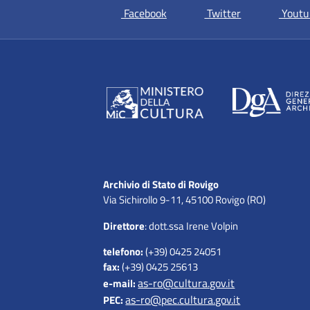
si apre in una nuova scheda
si apre in una
Facebook
Twitter
Youtu
Archivio di Stato di Rovigo
Via Sichirollo 9-11, 45100 Rovigo (RO)
Direttore
: dott.ssa Irene Volpin
telefono:
(+39) 0425 24051
fax:
(+39) 0425 25613
as-ro@cultura.gov.it
e-mail:
as-ro@pec.cultura.gov.it
PEC: