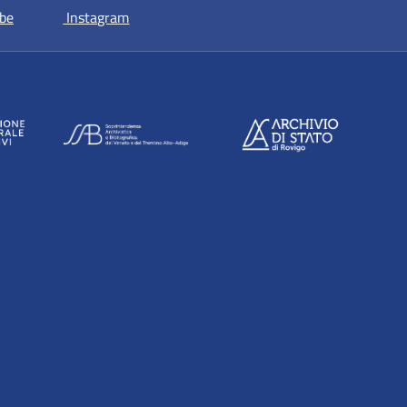
 nuova scheda
si apre in una nuova scheda
si apre in una nuova scheda
be
Instagram