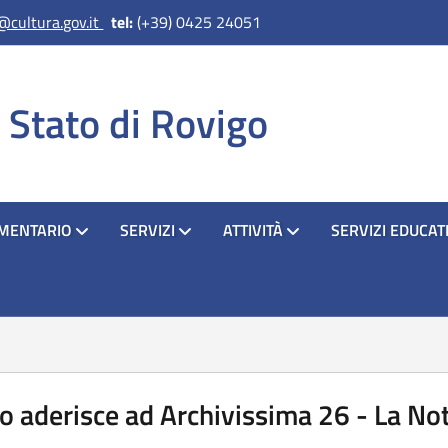
@cultura.gov.it
tel:
(+39) 0425 24051
i Stato di Rovigo
MENTARIO
SERVIZI
ATTIVITÀ
SERVIZI EDUCATI
go aderisce ad Archivissima 26 - La Not